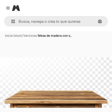
Magnific
Close menu
Buscar
Inicio
/
stock
/
Vectores
/
Mesa de madera con s…