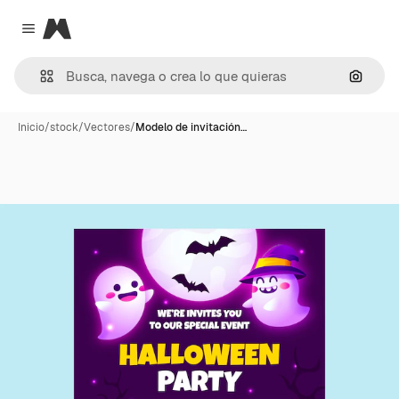
Magnific
Close menu
Buscar
Inicio
/
stock
/
Vectores
/
Modelo de invitación…