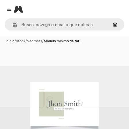
Magnific
Close menu
Buscar
Inicio
/
stock
/
Vectores
/
Modelo mínimo de tar…