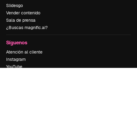
Slidesgo
Vender contenido
Sala de prensa
¿Buscas magnific.ai?
Síguenos
Atención al cliente
Instagram
YouTube
LinkedIn
TikTok
Discord
X
Reddit
Copyright © 2010-
2026
Freepik Company S.L.U.
Todos los derechos
reservados
.