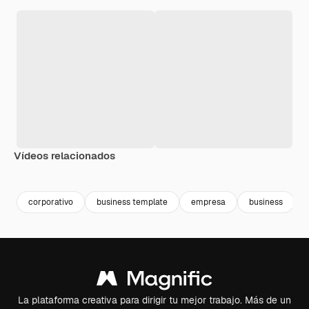
Vídeos relacionados
Premium
Premium
Premium
Premium
corporativo
business template
empresa
business
La plataforma creativa para dirigir tu mejor trabajo. Más de un