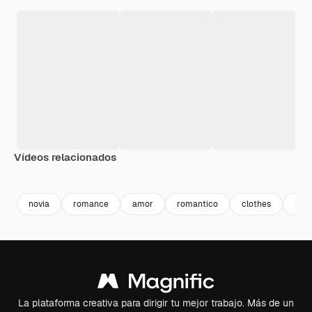
Vídeos relacionados
Premium
Premium
Generado por IA
Premium
Premium
Generado p
novia
romance
amor
romantico
clothes
love
La plataforma creativa para dirigir tu mejor trabajo. Más de un