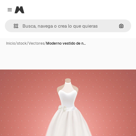
Magnific
Close menu
Buscar
Inicio
/
stock
/
Vectores
/
Moderno vestido de n…