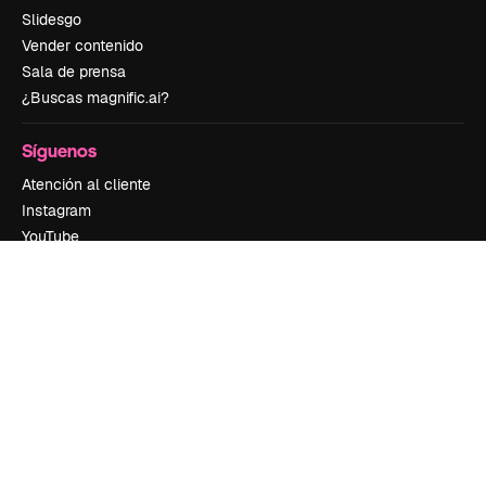
Slidesgo
Vender contenido
Sala de prensa
¿Buscas magnific.ai?
Síguenos
Atención al cliente
Instagram
YouTube
LinkedIn
TikTok
Discord
X
Reddit
Copyright © 2010-
2026
Freepik Company S.L.U.
Todos los derechos
reservados
.