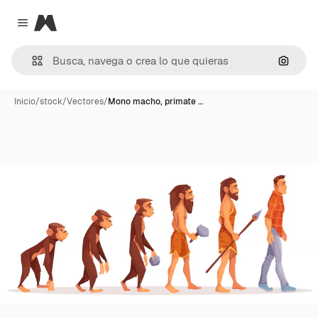
Magnific
Close menu
Buscar
Inicio
/
stock
/
Vectores
/
Mono macho, primate …