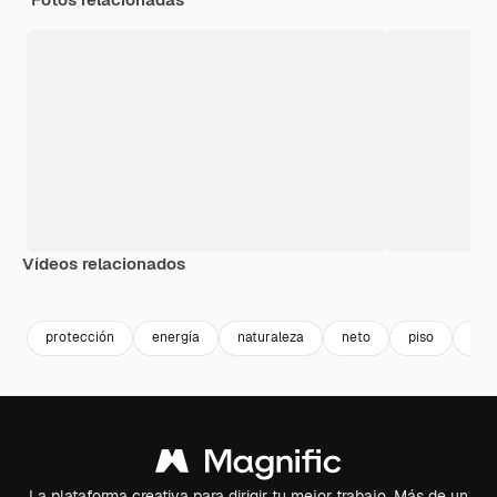
Vídeos relacionados
Premium
Premium
Premium
Premium
protección
energía
naturaleza
neto
piso
vidr
La plataforma creativa para dirigir tu mejor trabajo. Más de un