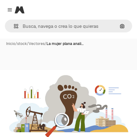
Magnific
Close menu
Buscar
Inicio
/
stock
/
Vectores
/
La mujer plana anali…