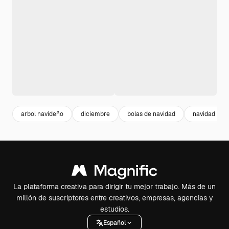
arbol navideño
diciembre
bolas de navidad
navidad som
La plataforma creativa para dirigir tu mejor trabajo. Más de un
millón de suscriptores entre creativos, empresas, agencias y
estudios.
Español