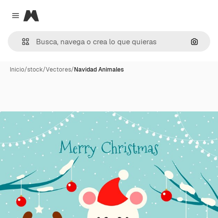
Magnific
Close menu
Buscar
Inicio
/
stock
/
Vectores
/
Navidad Animales