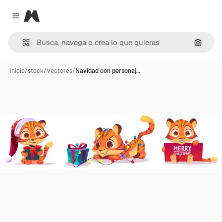
Magnific
Close menu
Buscar
Inicio
/
stock
/
Vectores
/
Navidad con personaj…