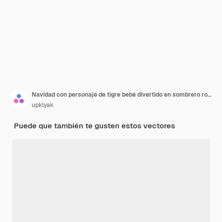
Navidad con personaje de tigre bebé divertido en sombrero rojo de Santa Claus, con caja de regalo y pancarta de saludo. Ilustración de dibujos animados vector de lindo gatito se cuela cerca del presente con arco y guirnalda
upklyak
Puede que también te gusten estos vectores