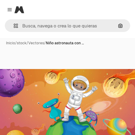
Magnific
Close menu
Buscar
Inicio
/
stock
/
Vectores
/
Niño astronauta con …