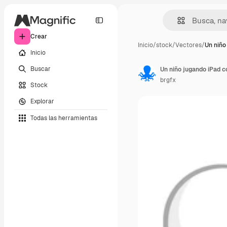
Crear
Inicio
/
stock
/
Vectores
/
Un niño
Inicio
Buscar
Un niño jugando iPad c
brgfx
Stock
Explorar
Todas las herramientas