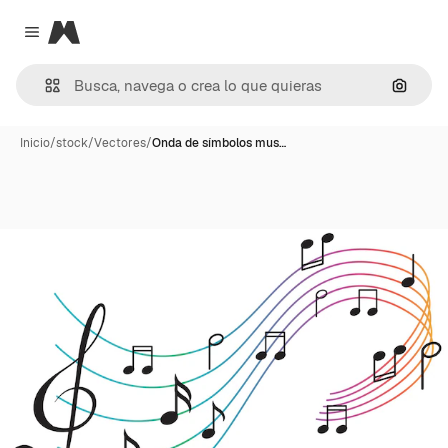
Magnific
Close menu
Buscar
Inicio
/
stock
/
Vectores
/
Onda de símbolos mus…