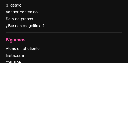
Slidesgo
Vender contenido
Sala de prensa
¿Buscas magnific.ai?
Síguenos
Atención al cliente
Instagram
YouTube
LinkedIn
TikTok
Discord
X
Reddit
Copyright © 2010-
2026
Freepik Company S.L.U.
Todos los derechos
reservados
.