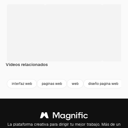
Vídeos relacionados
Premium
Premium
Generado por IA
Premium
Premium
Generado p
interfaz web
paginas web
web
diseño pagina web
La plataforma creativa para dirigir tu mejor trabajo. Más de un