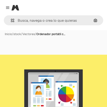
Magnific
Close menu
Buscar
Inicio
/
stock
/
Vectores
/
Ordenador portátil c…