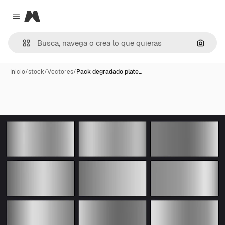
Magnific
Close menu
Buscar
Inicio
/
stock
/
Vectores
/
Pack degradado plate…