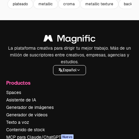
plateado
metallic
croma
metallic texture
backgro
La plataforma creativa para dirigir tu mejor trabajo. Más de un
millón de suscriptores entre creativos, empresas, agencias y
estudios.
Español
Productos
Spaces
Asistente de IA
Generador de imágenes
Generador de vídeos
Texto a voz
Contenido de stock
MCP para Claude/ChatGPT
Nuevo