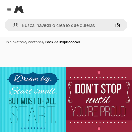
Magnific
Close menu
Buscar
Inicio
/
stock
/
Vectores
/
Pack de inspiradoras…