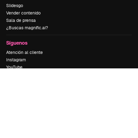
Slidesgo
Vender contenido
Sala de prensa
¿Buscas magnific.ai?
Síguenos
Atención al cliente
Instagram
YouTube
LinkedIn
TikTok
Discord
X
Reddit
Copyright © 2010-
2026
Freepik Company S.L.U.
Todos los derechos
reservados
.