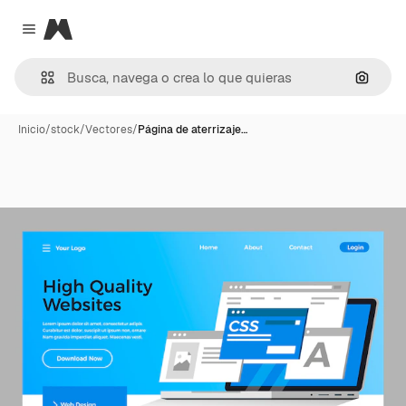
Magnific
Close menu
Buscar
Inicio
/
stock
/
Vectores
/
Página de aterrizaje…