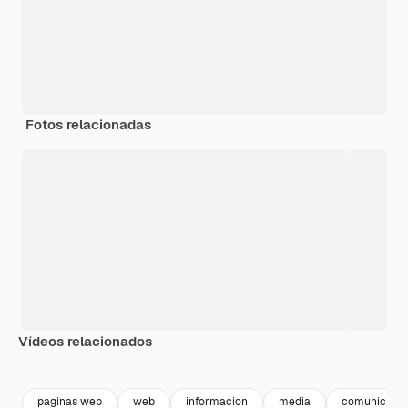
Fotos relacionadas
Vídeos relacionados
Premium
Premium
Premium
Premium
paginas web
web
informacion
media
comunicacio