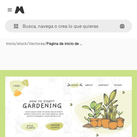
Magnific
Close menu
Buscar
Inicio
/
stock
/
Vectores
/
Página de inicio de …