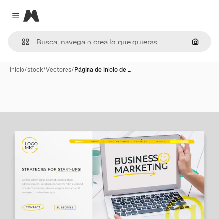
Magnific
Close menu
Buscar
Inicio
/
stock
/
Vectores
/
Página de inicio de …