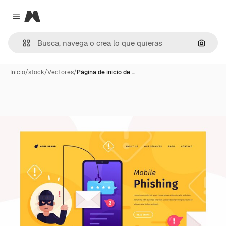
Magnific
Close menu
Buscar
Inicio
/
stock
/
Vectores
/
Página de inicio de …