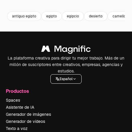
Premium
Premium
Premium
Premium
antiguo egipto
egipto
egipcio
desierto
camello
La plataforma creativa para dirigir tu mejor trabajo. Más de un
millón de suscriptores entre creativos, empresas, agencias y
estudios.
Español
Productos
Spaces
Asistente de IA
Generador de imágenes
Generador de vídeos
Texto a voz