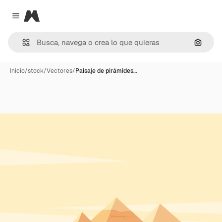
Magnific
Close menu
Buscar
Inicio
/
stock
/
Vectores
/
Paisaje de pirámides…