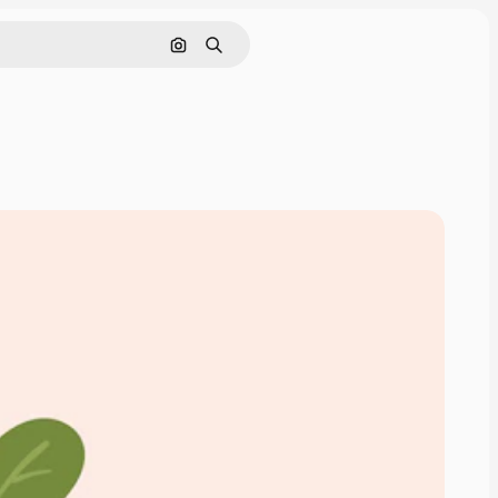
Buscar por imagen
Buscar