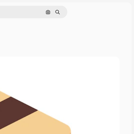
Buscar por imagen
Buscar