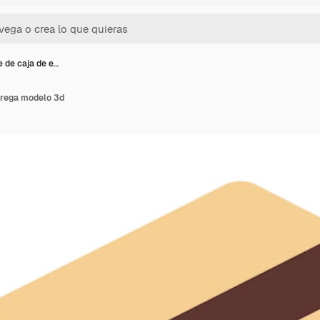
 de caja de e…
trega modelo 3d