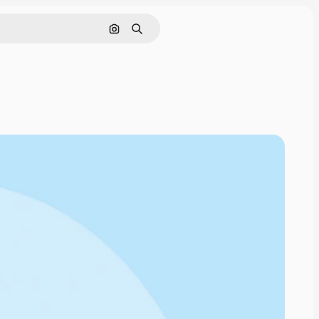
Buscar por imagen
Buscar