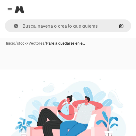
Magnific
Close menu
Buscar
Inicio
/
stock
/
Vectores
/
Pareja quedarse en e…