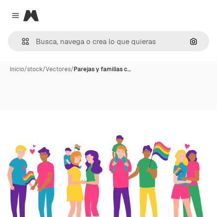
Magnific
Close menu
Buscar
Inicio
/
stock
/
Vectores
/
Parejas y familias c…