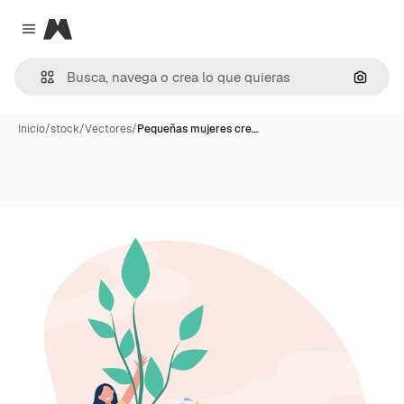
Magnific
Close menu
Buscar
Inicio
/
stock
/
Vectores
/
Pequeñas mujeres cre…