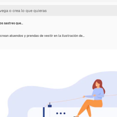
s sastres que…
Pequeños sastres que crean atuendos y prendas de vestir en la ilustración de vector plano de la máquina de coser. Dibujos animados de mujeres y hombres que trabajan con maniquí.