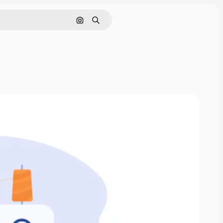
Buscar por imagen
Buscar