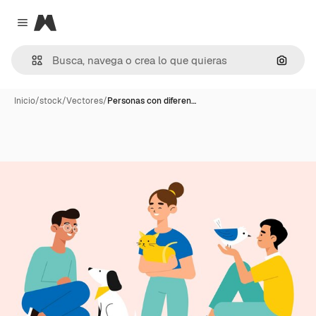
Magnific
Close menu
Buscar
Inicio
/
stock
/
Vectores
/
Personas con diferen…