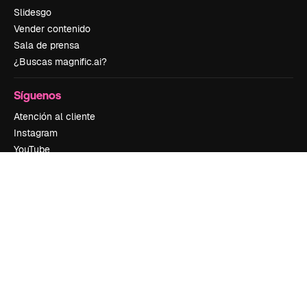
Slidesgo
Vender contenido
Sala de prensa
¿Buscas magnific.ai?
Síguenos
Atención al cliente
Instagram
YouTube
LinkedIn
TikTok
Discord
X
Reddit
Copyright © 2010-
2026
Freepik Company S.L.U.
Todos los derechos
reservados
.