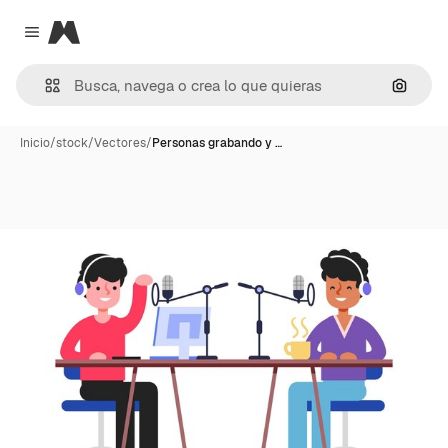
Magnific
Close menu
Buscar
Inicio
/
stock
/
Vectores
/
Personas grabando y …