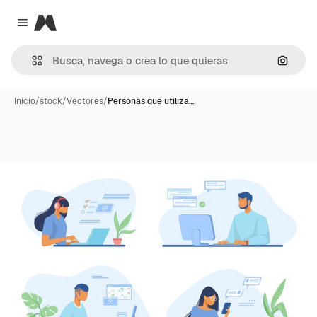
Magnific
Close menu
Buscar
Inicio
/
stock
/
Vectores
/
Personas que utiliza…