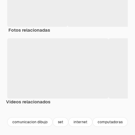
Fotos relacionadas
Vídeos relacionados
Premium
Premium
Generado por IA
comunicacion dibujo
set
internet
computadoras
d