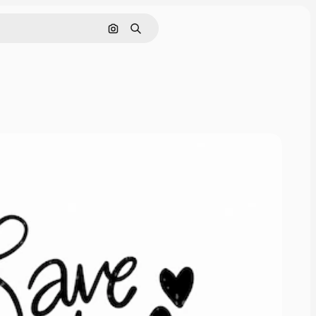
Buscar por imagen
Buscar