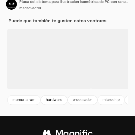
Placa del sistema para ilustración isométrica de PC con ranuras de elementos semiconductores microchips condensadores diodos transistores
macrovector
Puede que también te gusten estos vectores
memoria ram
hardware
procesador
microchip
ch