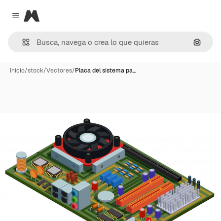
Magnific
Close menu
Buscar
Inicio
/
stock
/
Vectores
/
Placa del sistema pa…