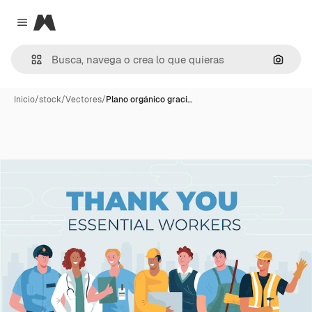
Magnific
Close menu
Buscar
Inicio
/
stock
/
Vectores
/
Plano orgánico graci…