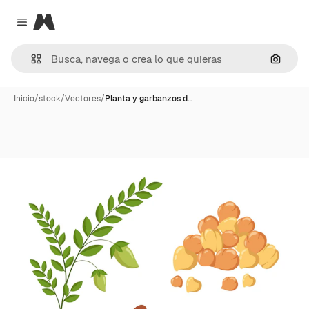
Magnific
Close menu
Buscar
Inicio
/
stock
/
Vectores
/
Planta y garbanzos d…