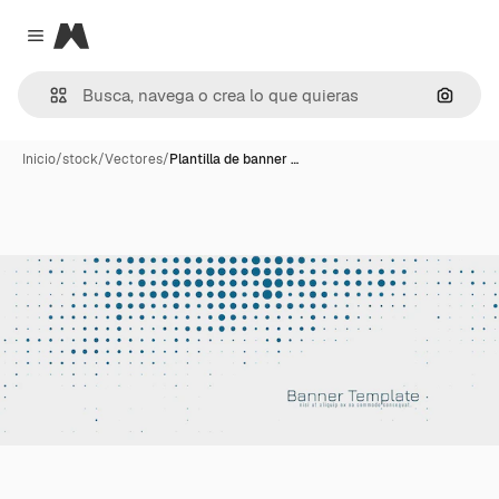
Magnific
Close menu
Buscar
Inicio
/
stock
/
Vectores
/
Plantilla de banner …