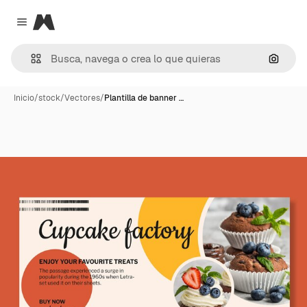
Magnific
Close menu
Buscar
Inicio
/
stock
/
Vectores
/
Plantilla de banner …