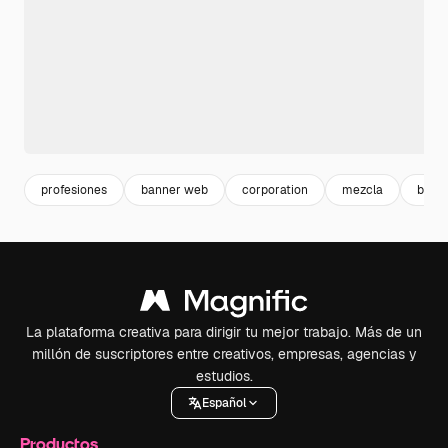
profesiones
banner web
corporation
mezcla
busin
La plataforma creativa para dirigir tu mejor trabajo. Más de un
millón de suscriptores entre creativos, empresas, agencias y
estudios.
Español
Productos