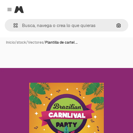
Magnific
Close menu
Buscar
Inicio
/
stock
/
Vectores
/
Plantilla de cartel …