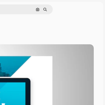
Buscar por imagen
Buscar