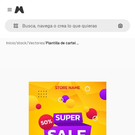
Magnific
Close menu
Buscar
Inicio
/
stock
/
Vectores
/
Plantilla de cartel …