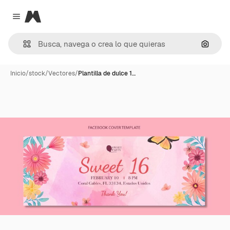
Magnific
Close menu
Buscar
Inicio
/
stock
/
Vectores
/
Plantilla de dulce 1…