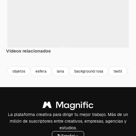
Vídeos relacionados
Premium
Premium
Premium
Premium
objetos
esfera
lana
background rosa
textil
e
La plataforma creativa para dirigir tu mejor trabajo. Más de un
millón de suscriptores entre creativos, empresas, agencias y
estudios.
Español