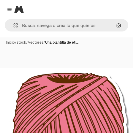
Magnific
Close menu
Buscar
Inicio
/
stock
/
Vectores
/
Una plantilla de eti…