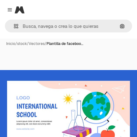
Magnific
Close menu
Buscar
Inicio
/
stock
/
Vectores
/
Plantilla de faceboo…