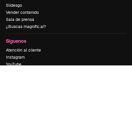
Slidesgo
Vender contenido
Sala de prensa
¿Buscas magnific.ai?
Síguenos
Atención al cliente
Instagram
YouTube
LinkedIn
TikTok
Discord
X
Reddit
Copyright © 2010-
2026
Freepik Company S.L.U.
Todos los derechos
reservados
.