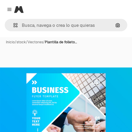
Magnific
Close menu
Buscar
Inicio
/
stock
/
Vectores
/
Plantilla de folleto…