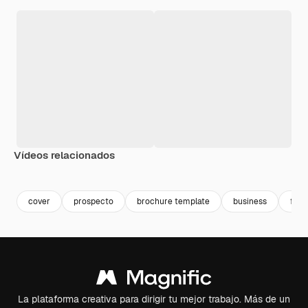
Vídeos relacionados
Premium
Premium
Premium
Premium
cover
prospecto
brochure template
business
flye
La plataforma creativa para dirigir tu mejor trabajo. Más de un