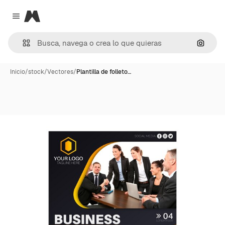
Magnific
Close menu
Buscar
Inicio
/
stock
/
Vectores
/
Plantilla de folleto…