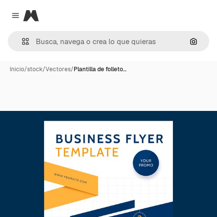
Magnific
Close menu
Buscar
Inicio
/
stock
/
Vectores
/
Plantilla de folleto…