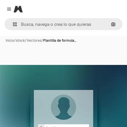
Magnific
Close menu
Buscar
Inicio
/
stock
/
Vectores
/
Plantilla de formula…