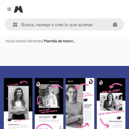
Magnific
Close menu
Buscar
Inicio
/
stock
/
Vectores
/
Plantilla de histori…