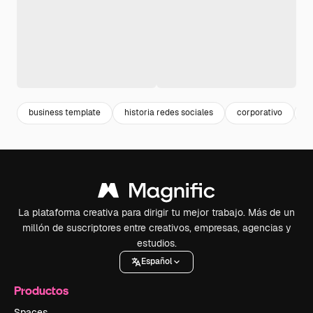
business template
historia redes sociales
corporativo
p
La plataforma creativa para dirigir tu mejor trabajo. Más de un
millón de suscriptores entre creativos, empresas, agencias y
estudios.
Español
Productos
Spaces