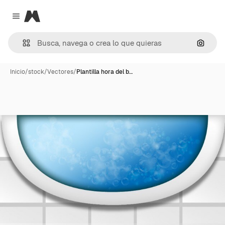
Magnific
Close menu
Buscar
Inicio
/
stock
/
Vectores
/
Plantilla hora del b…