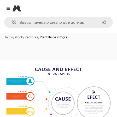
Magnific
Close menu
Buscar
Inicio
/
stock
/
Vectores
/
Plantilla de infogra…