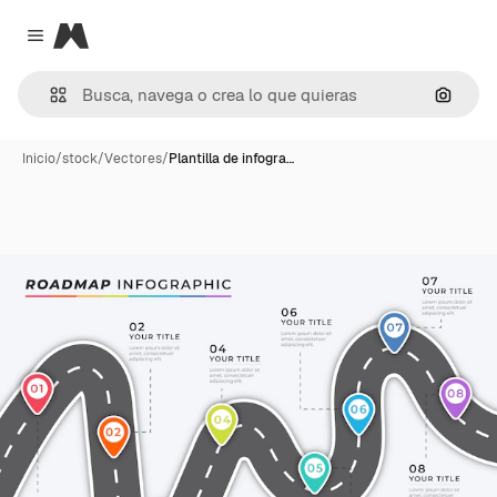
Magnific
Close menu
Buscar
Inicio
/
stock
/
Vectores
/
Plantilla de infogra…